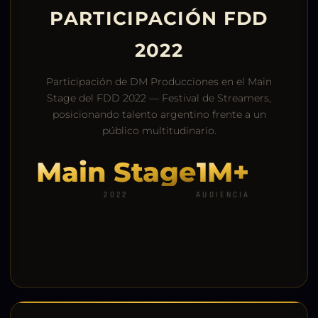
PARTICIPACIÓN FDD
2022
Participación de DM Producciones en el Main
Stage del FDD 2022 — Festival de Streamers,
posicionando talento argentino frente a un
público multitudinario.
Main Stage
1M+
2022
AUDIENCIA