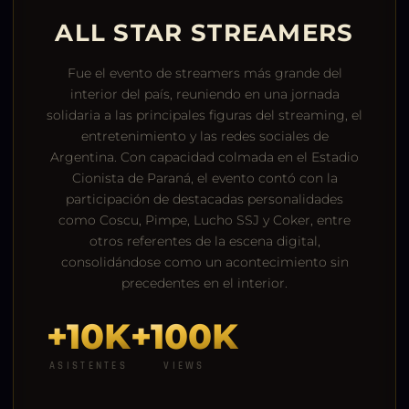
ALL STAR STREAMERS
Fue el evento de streamers más grande del
interior del país, reuniendo en una jornada
solidaria a las principales figuras del streaming, el
entretenimiento y las redes sociales de
Argentina. Con capacidad colmada en el Estadio
Cionista de Paraná, el evento contó con la
participación de destacadas personalidades
como Coscu, Pimpe, Lucho SSJ y Coker, entre
otros referentes de la escena digital,
consolidándose como un acontecimiento sin
precedentes en el interior.
+10K
+100K
ASISTENTES
VIEWS