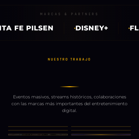
MARCAS & PARTNERS
A FE PILSEN
DISNEY+
FL
NUESTRO TRABAJO
VIDEO PRÓXIMAMENTE
PRODUCCIONES
CONSULTAR AHORA
Eventos masivos, streams históricos, colaboraciones
con las marcas más importantes del entretenimiento
MÁS INFO
digital.