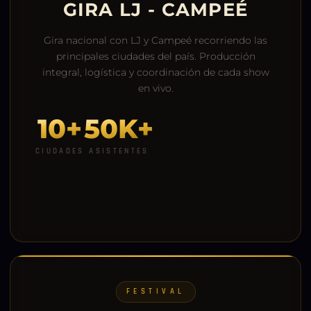
GIRA LJ - CAMPEÉ
Gira nacional con LJ y Campeé recorriendo las
principales ciudades del país. Producción
integral, logística y coordinación de cada show
en vivo.
10+
50K+
CIUDADES
ASISTENTES
FESTIVAL